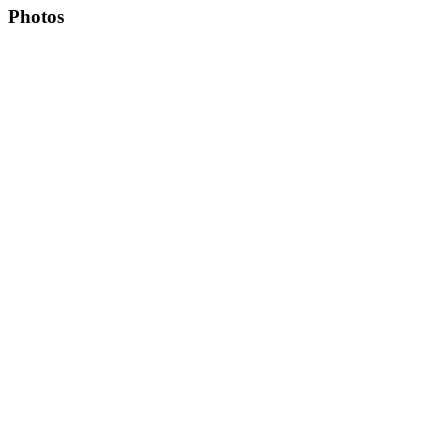
Photos
Copyright Περιφέρεια Θεσσαλί
Cre