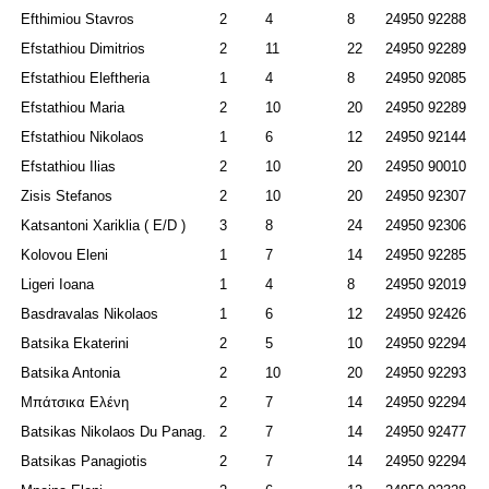
Efthimiou Stavros
2
4
8
24950 92288
Efstathiou Dimitrios
2
11
22
24950 92289
Efstathiou Eleftheria
1
4
8
24950 92085
Efstathiou
Maria
2
10
20
24950 92289
Efstathiou
Nikolaos
1
6
12
24950 92144
Efstathiou Ilias
2
10
20
24950 90010
Zisis Stefanos
2
10
20
24950 92307
Katsantoni Xariklia ( Ε/D )
3
8
24
24950 92306
Kolovou Eleni
1
7
14
24950 92285
Ligeri Ioana
1
4
8
24950 92019
Basdravalas Nikolaos
1
6
12
24950 92426
Batsika Ekaterini
2
5
10
24950 92294
Batsika Antonia
2
10
20
24950 92293
Μπάτσικα Ελένη
2
7
14
24950 92294
Batsikas Nikolaos Du Panag.
2
7
14
24950 92477
Batsikas Panagiotis
2
7
14
24950 92294