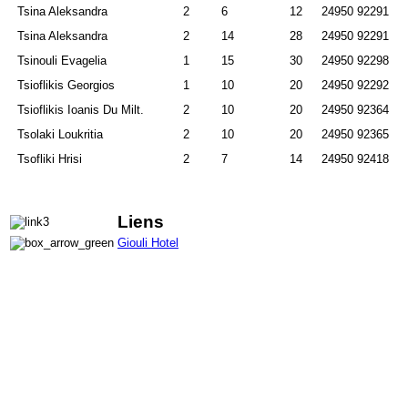
Tsina Aleksandra
2
6
12
24950 92291
Tsina Aleksandra
2
14
28
24950 92291
Tsinouli Evagelia
1
15
30
24950 92298
Tsioflikis Georgios
1
10
20
24950 92292
Tsioflikis Ioanis Du Milt.
2
10
20
24950 92364
Tsolaki Loukritia
2
10
20
24950 92365
Tsofliki Hrisi
2
7
14
24950 92418
Liens
Giouli Hotel