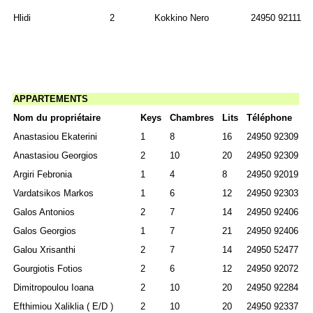
Hlidi
2
Kokkino Nero
24950 92111
APPARTEMENTS
Nom du propriétaire
Keys
Chambres
Lits
Téléphone
Anastasiou Ekaterini
1
8
16
24950 92309
Anastasiou Georgios
2
10
20
24950 92309
Argiri Febronia
1
4
8
24950 92019
Vardatsikos Markos
1
6
12
24950 92303
Galos Antonios
2
7
14
24950 92406
Galos Georgios
1
7
21
24950 92406
Galou Xrisanthi
2
7
14
24950 52477
Gourgiotis Fotios
2
6
12
24950 92072
Dimitropoulou Ioana
2
10
20
24950 92284
Efthimiou Xaliklia ( Ε/D )
2
10
20
24950 92337