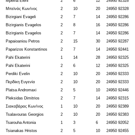
Mpeina Eleni
2
6
12
24950 92328
Μπεϊνάς Κων/νος
2
10
20
24950 92328
Bizirgiani Evageli
2
7
14
24950 92286
Bizirgianis
Evagelos
2
8
16
24950 92286
Bizirgianis
Evagelos
2
7
14
24950 92286
Papaioaniou Petros
2
15
30
24950 92287
Paparizos Konstantinos
2
7
14
24950 92441
Pahi Ekaterini
1
14
28
24950 92325
Pahi Ekaterini
2
6
12
24950 92325
Perdiki Evelin
2
10
20
24950 92333
Περδίκη Ευγενία
2
10
20
24950 92333
Platsa Andromaxi
2
5
10
24950 92446
Pleksidas Dimitrios
2
7
14
24950 92315
Σιακαβάρας Κων/νος
1
10
20
24950 92389
Tsalavouras Georgios
2
10
20
24950 92383
Tsarouha Antonia
1
3
6
24950 92052
Tsianakas Hristos
2
5
10
24950 92455