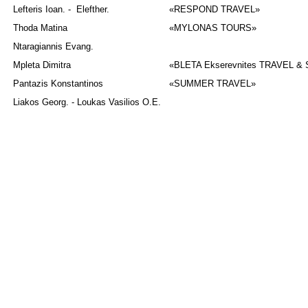
Lefteris Ioan. - Elefther.
«RESPOND TRAVEL»
Thoda Matina
«MYLONAS TOURS»
Ntaragiannis Evang.
Mpleta Dimitra
«BLETA Ekserevnites TRAVEL &
Pantazis Konstantinos
«SUMMER TRAVEL»
Liakos Georg. - Loukas Vasilios Ο.Ε.