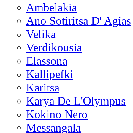
Ambelakia
Ano Sotiritsa D' Agias
Velika
Verdikousia
Elassona
Kallipefki
Karitsa
Karya De L'Olympus
Kokino Nero
Messangala