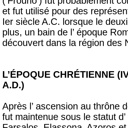
(‘Frourio’) fut probablement con
et fut utilisé pour des représe
Ier siècle A.C. lorsque le deux
plus, un bain de l’ époque Ro
découvert dans la région des N
L’ÉPOQUE CHRÉTIENNE (IVèm
A.D.)
Après l’ ascension au thrône d
fut maintenue sous le statut d
Farsalos, Elassona, Azoros et P