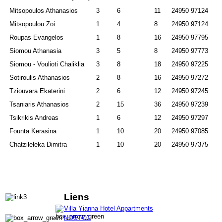
Mitsopoulos Athanasios
3
6
11
24950 97124
Mitsopoulou Zoi
1
4
8
24950 97124
Roupas Evangelos
1
8
16
24950 97795
Siomou Athanasia
3
5
8
24950 97773
Siomou - Voulioti Chaliklia
3
8
18
24950 97225
Sotiroulis Athanasios
2
8
16
24950 97272
Tziouvara Ekaterini
2
6
12
24950 97245
Tsaniaris Athanasios
2
15
36
24950 97239
Tsikrikis Andreas
1
6
12
24950 97297
Founta Kerasina
1
10
20
24950 97085
Chatzileleka Dimitra
1
10
20
24950 97375
Liens
Villa Yianna Hotel Appartments
ΝΟSΤΟΣ