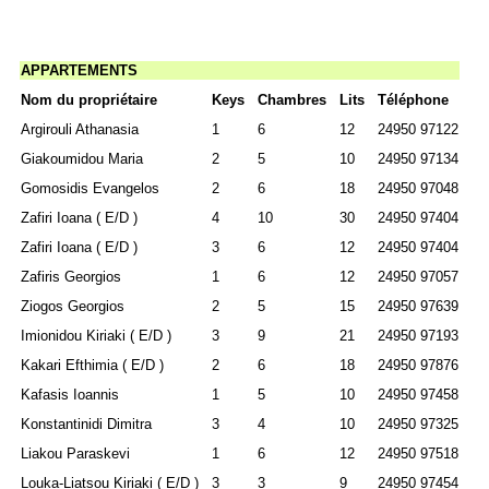
APPARTEMENTS
Nom du propriétaire
Keys
Chambres
Lits
Téléphone
Argirouli Athanasia
1
6
12
24950 97122
Giakoumidou Maria
2
5
10
24950 97134
Gomosidis Evangelos
2
6
18
24950 97048
Zafiri Ioana ( Ε/D )
4
10
30
24950 97404
Zafiri Ioana
( Ε/D )
3
6
12
24950 97404
Zafiris Georgios
1
6
12
24950 97057
Ziogos Georgios
2
5
15
24950 97639
Imionidou Kiriaki ( Ε/D )
3
9
21
24950 97193
Kakari Efthimia ( Ε/D )
2
6
18
24950 97876
Kafasis Ioannis
1
5
10
24950 97458
Konstantinidi Dimitra
3
4
10
24950 97325
Liakou Paraskevi
1
6
12
24950 97518
Louka-Liatsou Kiriaki ( Ε/D )
3
3
9
24950 97454