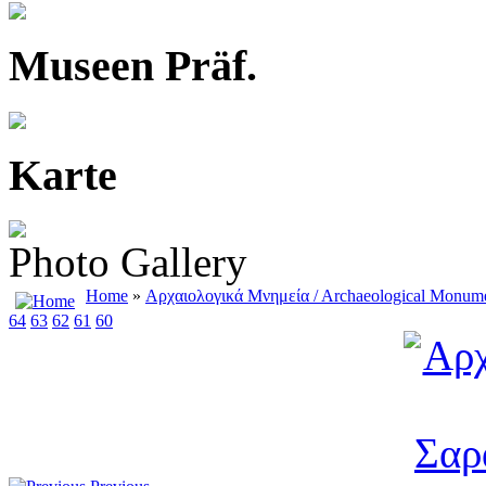
Museen Präf.
Karte
Photo Gallery
Home
»
Αρχαιολογικά Μνημεία / Αrchaeological Μonum
64
63
62
61
60