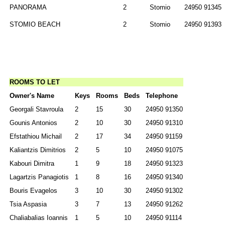
PANORAMA
2
Stomio
24950 91345
STOMIO BEACH
2
Stomio
24950 91393
ROOMS TO LET
Owner's Name
Keys
Rooms
Beds
Telephone
Georgali Stavroula
2
15
30
24950 91350
Gounis Antonios
2
10
30
24950 91310
Efstathiou Michail
2
17
34
24950 91159
Kaliantzis Dimitrios
2
5
10
24950 91075
Kabouri Dimitra
1
9
18
24950 91323
Lagartzis Panagiotis
1
8
16
24950 91340
Bouris Evagelos
3
10
30
24950 91302
Tsia Aspasia
3
7
13
24950 91262
Chaliabalias Ioannis
1
5
10
24950 91114