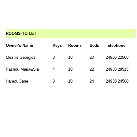
ROOMS TO LET
Owner's Name
Keys
Rooms
Beds
Telephone
Mezilis Georgios
3
10
20
24930 22580
Pashou Maria&Sia
4
10
22
24930 29515
Hamou Jane
3
10
24
24930 24500