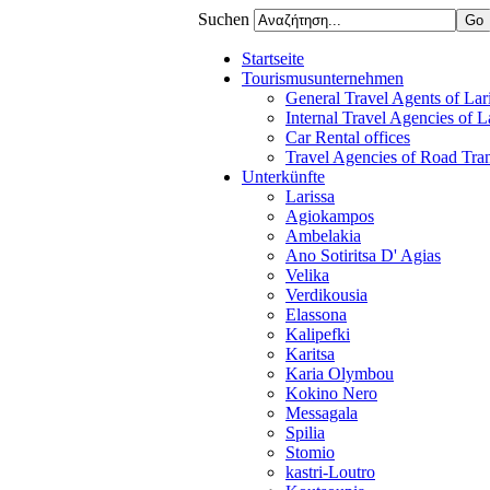
Suchen
Startseite
Tourismusunternehmen
General Travel Agents of Lari
Internal Travel Agencies of L
Car Rental offices
Travel Agencies of Road Tra
Unterkünfte
Larissa
Agiokampos
Ambelakia
Ano Sotiritsa D' Agias
Velika
Verdikousia
Elassona
Kalipefki
Karitsa
Karia Olymbou
Kokino Nero
Messagala
Spilia
Stomio
kastri-Loutro