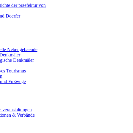
ichte der praefektur von
und Doerfer
nelle Nebengebaeude
Denkmäler
gische Denkmäler
ives Tourismus
en
 und Fußwege
e veranstaltungen
tionen & Verbände