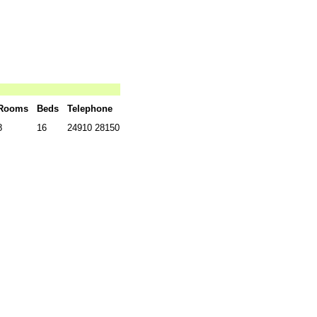
Rooms
Beds
Telephone
8
16
24910 28150