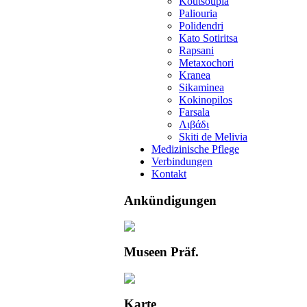
Koutsoupia
Paliouria
Polidendri
Kato Sotiritsa
Rapsani
Metaxochori
Kranea
Sikaminea
Kokinopilos
Farsala
Λιβάδι
Skiti de Melivia
Medizinische Pflege
Verbindungen
Kontakt
Ankündigungen
Museen Präf.
Karte