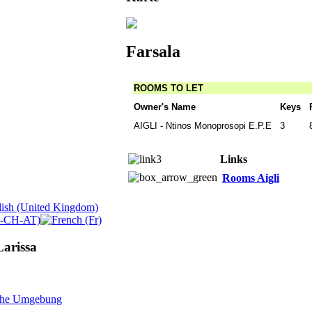
Farsala
ROOMS TO LET
Owner's Name
Keys
AIGLI - Ntinos Monoprosopi E.P.E
3
Links
Rooms Aigli
Larissa
iche Umgebung