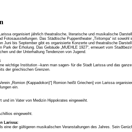
en
rissa organisiert jährlich theatralische, literarische und musikalische Darstel
nd Fotosausstellungen. Das Städtische Puppentheater „Tiritompa“ ist sowohl i
n Juni bis September gibt es organisierte Konzerte und theatralische Darstel
en Park der Erholung. Das Gebäude „MUEHLE 1927“, erneuert vom Stadtbezir
schen und der Unterhaltung Tendenzen von Jugend.
:
ine wichtige Institution –kann man sagen- für die Stadt Larissa und das ganze
eits der griechischen Grenzen.
 Verein „Romion (Kappadokon)“[ Romion heißt Griechen] von Larissa organisier
lungen ein.
rt und im Vater von Medizin Hippokrates eingeweiht.
chillios eingeweiht.
n Larissa:
 als eine der gültigeren musikalischen Veranstaltungen des Jahres. Sein Gerüc