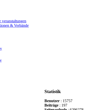
e veranstaltungen
tionen & Verbände
Statistik
Benutzer
: 15757
Beiträge
: 197
Seitenaufrufe
: 6296278