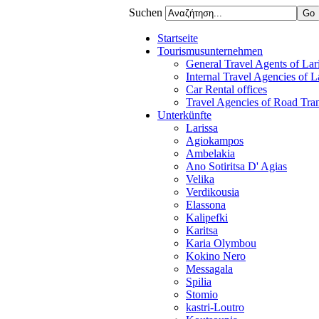
Suchen
Startseite
Tourismusunternehmen
General Travel Agents of Lari
Internal Travel Agencies of L
Car Rental offices
Travel Agencies of Road Tra
Unterkünfte
Larissa
Agiokampos
Ambelakia
Ano Sotiritsa D' Agias
Velika
Verdikousia
Elassona
Kalipefki
Karitsa
Karia Olymbou
Kokino Nero
Messagala
Spilia
Stomio
kastri-Loutro