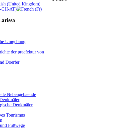
Larissa
iche Umgebung
ichte der praefektur von
und Doerfer
nelle Nebengebaeude
Denkmäler
gische Denkmäler
ives Tourismus
en
 und Fußwege