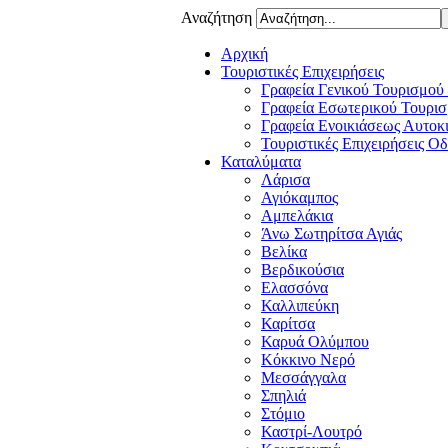
Αναζήτηση
Αρχική
Τουριστικές Επιχειρήσεις
Γραφεία Γενικού Τουρισμού
Γραφεία Εσωτερικού Τουρισ
Γραφεία Ενοικιάσεως Αυτοκ
Τουριστικές Επιχειρήσεις Ο
Καταλύματα
Λάρισα
Αγιόκαμπος
Αμπελάκια
Άνω Σωτηρίτσα Αγιάς
Βελίκα
Βερδικούσια
Ελασσόνα
Καλλιπεύκη
Καρίτσα
Καρυά Ολύμπου
Κόκκινο Νερό
Μεσσάγγαλα
Σπηλιά
Στόμιο
Καστρί-Λουτρό