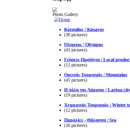
Photo Gallery
Κίσσαβος / Kissavos
(30 pictures)
Όλυμπος / Olympus
(41 pictures)
Γεύσεις-Προϊόντα / Local produc
(12 pictures)
Ορεινός Τουρισμός / Mountains
(45 pictures)
Η πόλη της Λάρισας / Larissa cit
(19 pictures)
Χειμερινός Τουρισμός / Winter t
(12 pictures)
Παραλίες - Θάλασσα / Sea
(26 pictures)