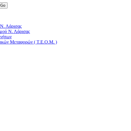
 Ν. Λάρισας
μού Ν. Λάρισας
ινήτων
δικών Μεταφορών ( Τ.Ε.Ο.Μ. )