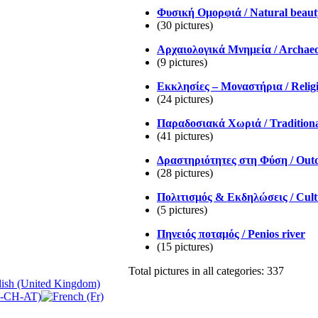
Φυσική Ομορφιά / Natural beaut
(30 pictures)
Αρχαιολογικά Μνημεία / Αrchae
(9 pictures)
Εκκλησίες – Μοναστήρια / Reli
(24 pictures)
Παραδοσιακά Χωριά / Traditiona
(41 pictures)
Δραστηριότητες στη Φύση / Outdo
(28 pictures)
Πολιτισμός & Εκδηλώσεις / Cult
(5 pictures)
Πηνειός ποταμός / Penios river
(15 pictures)
Total pictures in all categories: 337