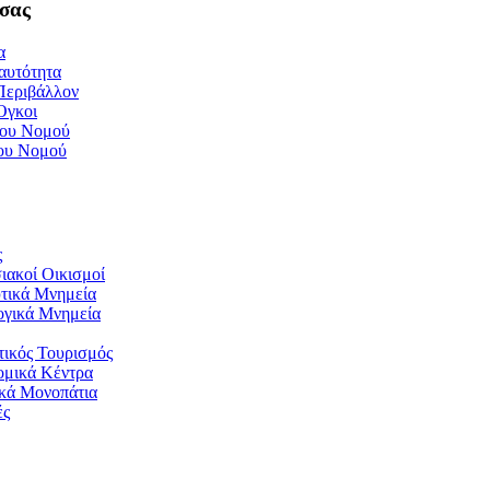
σας
α
αυτότητα
Περιβάλλον
Όγκοι
του Νομού
του Νομού
ς
ιακοί Οικισμοί
τικά Μνημεία
ογικά Μνημεία
ικός Τουρισμός
ομικά Κέντρα
ικά Μονοπάτια
ές