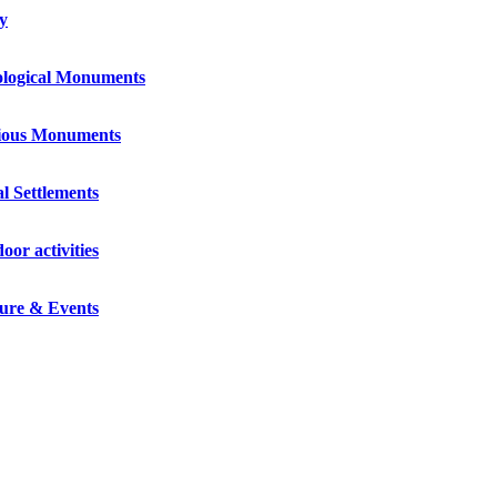
y
ological Μonuments
gious Monuments
l Settlements
or activities
ure & Events