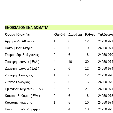
ΕΝΟΙΚΙΑΖΟΜΕΝΑ ΔΩΜΑΤΙΑ
Όνομα Ιδιοκτήτη
Κλειδιά
Δωμάτια
Κλίνες
Τηλέφων
Αργυρούλη Αθανασία
1
6
12
24950 97
Γιακουμίδου Μαρία
2
5
10
24950 97
Γκομοσίδης Ευάγγελος
2
6
18
24950 97
Ζαφείρη Ιωάννα ( Ε/Δ )
4
10
30
24950 97
Ζαφείρη Ιωάννα ( Ε/Δ )
3
6
12
24950 97
Ζαφείρης Γεώργιος
1
6
12
24950 97
Ζιώγος Γεώργιος
2
5
15
24950 97
Ημιονίδου Κυριακή ( Ε/Δ )
3
9
21
24950 97
Κάκαρη Ευθυμία ( Ε/Δ )
2
6
18
24950 97
Καφάσης Ιωάννης
1
5
10
24950 97
Κωνσταντινίδη Δήμητρα
3
4
10
24950 97