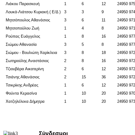
Λιάκου Παρασκευή
1
6
12
24950 97
Λουκά-Λιάτσου Κυριακή ( Ε/Δ )
3
3
9
24950 97
Μητσόπουλος Αθανάσιος
3
6
11
24950 97
Μητσοπούλου Ζωή
1
4
8
24950 97
Ρούπας Ευάγγελος
1
8
16
24950 97
Σιώμου Αθανασία
3
5
8
24950 97
Σιώμου - Βουλιώτη Χαρίκλεια
3
8
18
24950 97
Σωτηρούλης Αναστάσιος
2
8
16
24950 97
Τζιουβάρα Αικατερίνη
2
6
12
24950 97
Τσιάνης Αθανάσιος
2
15
36
24950 97
Τσικρίκης Ανδρέας
1
6
12
24950 97
Φούντα Κερασίνα
1
10
20
24950 97
Χατζηλέλεκα Δήμητρα
1
10
20
24950 97
Σύνδεσμοι