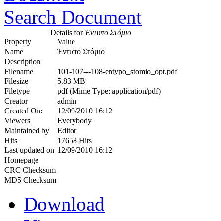
Search Document
Details for
Έντυπο Στόμιο
Property
Value
Name
Έντυπο Στόμιο
Description
Filename
101-107---108-entypo_stomio_opt.pdf
Filesize
5.83 MB
Filetype
pdf (Mime Type: application/pdf)
Creator
admin
Created On:
12/09/2010 16:12
Viewers
Everybody
Maintained by
Editor
Hits
17658 Hits
Last updated on
12/09/2010 16:12
Homepage
CRC Checksum
MD5 Checksum
Download