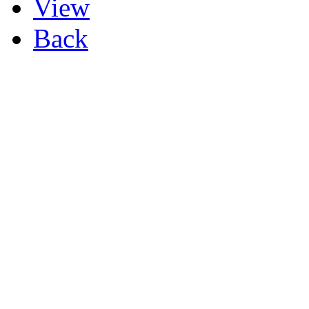
View
Back