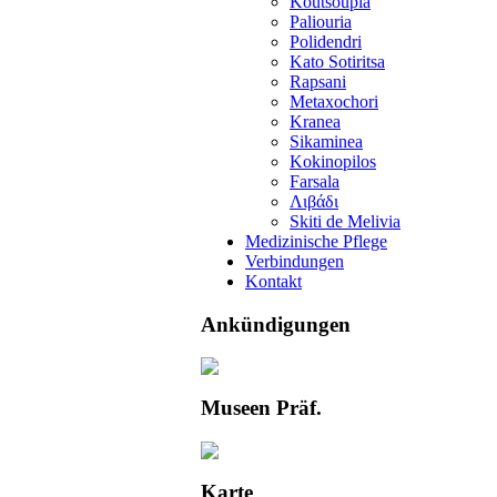
Koutsoupia
Paliouria
Polidendri
Kato Sotiritsa
Rapsani
Metaxochori
Kranea
Sikaminea
Kokinopilos
Farsala
Λιβάδι
Skiti de Melivia
Medizinische Pflege
Verbindungen
Kontakt
Ankündigungen
Museen Präf.
Karte