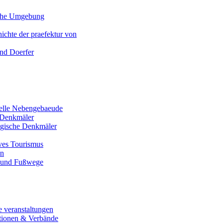
iche Umgebung
ichte der praefektur von
und Doerfer
nelle Nebengebaeude
Denkmäler
gische Denkmäler
ives Tourismus
en
 und Fußwege
e veranstaltungen
tionen & Verbände