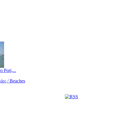
 Pori,...
ίες / Beaches