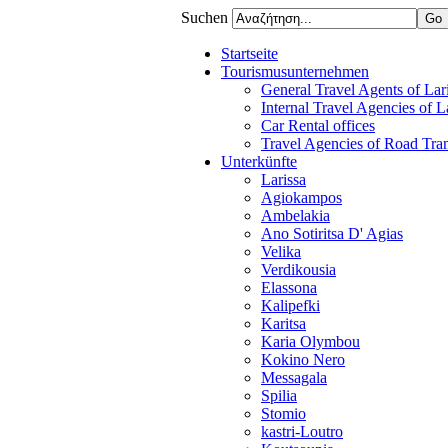
Suchen
Startseite
Tourismusunternehmen
General Travel Agents of Lari
Internal Travel Agencies of L
Car Rental offices
Travel Agencies of Road Tra
Unterkünfte
Larissa
Agiokampos
Ambelakia
Ano Sotiritsa D' Agias
Velika
Verdikousia
Elassona
Kalipefki
Karitsa
Karia Olymbou
Kokino Nero
Messagala
Spilia
Stomio
kastri-Loutro