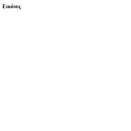
Εικόνες
Copyright Περιφέρεια Θεσσαλί
Cre