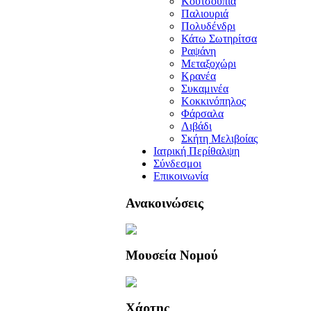
Κουτσουπιά
Παλιουριά
Πολυδένδρι
Κάτω Σωτηρίτσα
Ραψάνη
Μεταξοχώρι
Κρανέα
Συκαμινέα
Κοκκινόπηλος
Φάρσαλα
Λιβάδι
Σκήτη Μελιβοίας
Ιατρική Περίθαλψη
Σύνδεσμοι
Επικοινωνία
Ανακοινώσεις
Μουσεία Νομού
Χάρτης