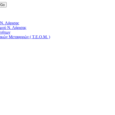
 Ν. Λάρισας
μού Ν. Λάρισας
ινήτων
δικών Μεταφορών ( Τ.Ε.Ο.Μ. )