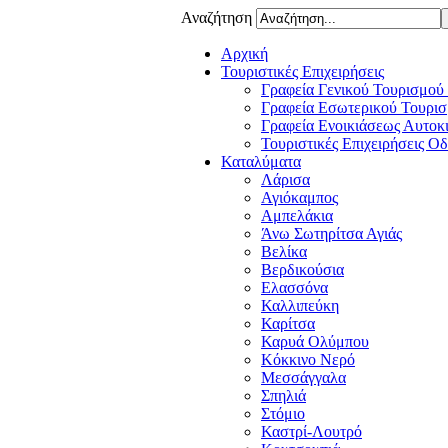
Αναζήτηση
Αρχική
Τουριστικές Επιχειρήσεις
Γραφεία Γενικού Τουρισμού
Γραφεία Εσωτερικού Τουρισ
Γραφεία Ενοικιάσεως Αυτοκ
Τουριστικές Επιχειρήσεις Ο
Καταλύματα
Λάρισα
Αγιόκαμπος
Αμπελάκια
Άνω Σωτηρίτσα Αγιάς
Βελίκα
Βερδικούσια
Ελασσόνα
Καλλιπεύκη
Καρίτσα
Καρυά Ολύμπου
Κόκκινο Νερό
Μεσσάγγαλα
Σπηλιά
Στόμιο
Καστρί-Λουτρό