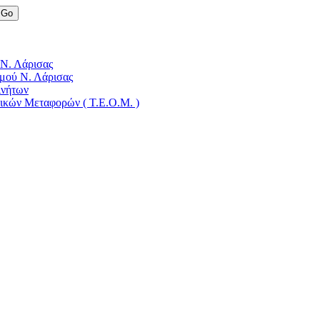
 Ν. Λάρισας
μού Ν. Λάρισας
ινήτων
δικών Μεταφορών ( Τ.Ε.Ο.Μ. )