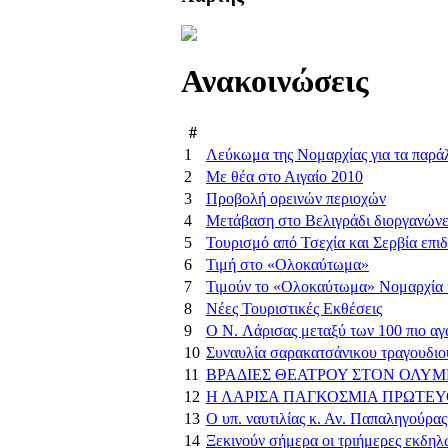
Ανακοινώσεις
#
1
Λεύκωμα της Νομαρχίας για τα παρά
2
Με θέα στο Αιγαίο 2010
3
Προβολή ορεινών περιοχών
4
Μετάβαση στο Βελιγράδι διοργανώνε
5
Τουρισμό από Τσεχία και Σερβία επι
6
Τιμή στο «Ολοκαύτωμα»
7
Τιμούν το «Ολοκαύτωμα» Νομαρχία κ
8
Νέες Τουριστικές Εκθέσεις
9
Ο N. Λάρισας μεταξύ των 100 πιο α
10
Συναυλία σαρακατσάνικου τραγουδι
11
ΒΡΑΔΙΕΣ ΘΕΑΤΡΟΥ ΣΤΟΝ ΟΛΥΜ
12
Η ΛΑΡΙΣΑ ΠΑΓΚΟΣΜΙΑ ΠΡΩΤΕΥΟ
13
Ο υπ. ναυτιλίας κ. Αν. Παπαληγούρας
14
Ξεκινούν σήμερα οι τριήμερες εκδηλ