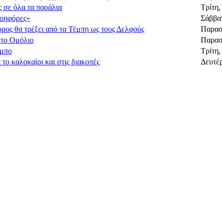
 σε όλα τα παράλια
Τρίτη,
οηφόρες»
Σάββατ
ος θα τρέξει από τα Τέμπη ως τους Δελφούς
Παρασ
στο Ομόλιο
Παρασκ
υμπο
Τρίτη,
το καλοκαίρι και στις διακοπές
Δευτέρ