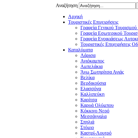
Αναζήτηση
Αρχική
Τουριστικές Επιχειρήσεις
Γραφεία Γενικού Τουρισμού
Γραφεία Εσωτερικού Τουρισ
Γραφεία Ενοικιάσεως Αυτοκ
Τουριστικές Επιχειρήσεις Ο
Καταλύματα
Λάρισα
Αγιόκαμπος
Αμπελάκια
Άνω Σωτηρίτσα Αγιάς
Βελίκα
Βερδικούσια
Ελασσόνα
Καλλιπεύκη
Καρίτσα
Καρυά Ολύμπου
Κόκκινο Νερό
Μεσσάγγαλα
Σπηλιά
Στόμιο
Καστρί-Λουτρό