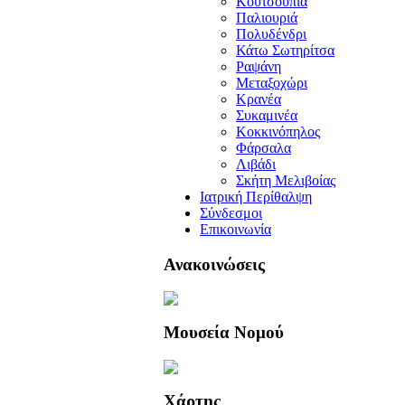
Κουτσουπιά
Παλιουριά
Πολυδένδρι
Κάτω Σωτηρίτσα
Ραψάνη
Μεταξοχώρι
Κρανέα
Συκαμινέα
Κοκκινόπηλος
Φάρσαλα
Λιβάδι
Σκήτη Μελιβοίας
Ιατρική Περίθαλψη
Σύνδεσμοι
Επικοινωνία
Ανακοινώσεις
Μουσεία Νομού
Χάρτης