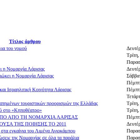
Τίτλος άρθρου
λια του νομού
Δευτέ
Τρίτη,
Παρασ
ι η Νομαρχία Λάρισας
Δευτέ
διώκει η Νομαρχία Λάρισας
Σάββατ
Πέμπτη
αι Ισραηλιτική Κοινότητα Λάρισας
Πέμπτη
Τετάρ
γαπημένων τουριστικών προορισμών της Ελλάδας
Τρίτη,
ού στο «Κηποθέατρο»
Τρίτη,
ΠΟ ΑΠΟ ΤΗ ΝΟΜΑΡΧΙΑ ΛΑΡΙΣΑΣ
Πέμπτ
ΥΣΑ ΤΗΣ ΠΟΙΗΣΗΣ ΤΟ 2011
Δευτέ
 στα εγκαίνια του Λιμένα Αγιοκάμπου
Παρασ
ώσεις της Νομαρχίας σε όλα τα παράλια
Παρασ