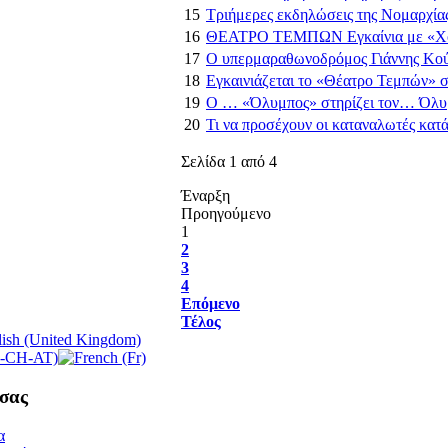
15
Τριήμερες εκδηλώσεις της Νομαρχίας
16
ΘΕΑΤΡΟ ΤΕΜΠΩΝ Εγκαίνια με «Χ
17
Ο υπερμαραθωνοδρόμος Γιάννης Κούρ
18
Εγκαινιάζεται το «Θέατρο Τεμπών» 
19
Ο … «Όλυμπος» στηρίζει τον… Όλ
20
Τι να προσέχουν οι καταναλωτές κατά 
Σελίδα 1 από 4
Έναρξη
Προηγούμενο
1
2
3
4
Επόμενο
Τέλος
σας
α