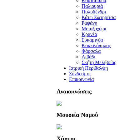
Κουτσουπιά
Παλιουριά
Πολυδένδρι
Κάτω Σωτηρίτσα
Ραψάνη
Μεταξοχώρι
Κρανέα
Συκαμινέα
Κοκκινόπηλος
Φάρσαλα
Λιβάδι
Σκήτη Μελιβοίας
Ιατρική Περίθαλψη
Σύνδεσμοι
Επικοινωνία
Ανακοινώσεις
Μουσεία Νομού
Χάρτης