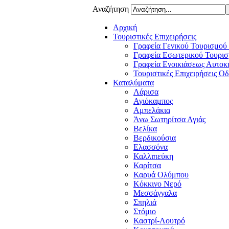
Αναζήτηση
Αρχική
Τουριστικές Επιχειρήσεις
Γραφεία Γενικού Τουρισμού
Γραφεία Εσωτερικού Τουρισ
Γραφεία Ενοικιάσεως Αυτοκ
Τουριστικές Επιχειρήσεις Ο
Καταλύματα
Λάρισα
Αγιόκαμπος
Αμπελάκια
Άνω Σωτηρίτσα Αγιάς
Βελίκα
Βερδικούσια
Ελασσόνα
Καλλιπεύκη
Καρίτσα
Καρυά Ολύμπου
Κόκκινο Νερό
Μεσσάγγαλα
Σπηλιά
Στόμιο
Καστρί-Λουτρό