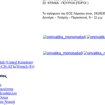
20. ΚΡΑΝΙΑ - ΠΟΥΡΛΙΑ (ΠΟΡΟΙ )
Το τηλέφωνο του ΕΟΣ Λάρισας είναι, 241053
Δευτέρα – Τετάρτη – Παρασκευή, 9 – 11 μ.μ
σας
α
αυτότητα
Περιβάλλον
Όγκοι
του Νομού