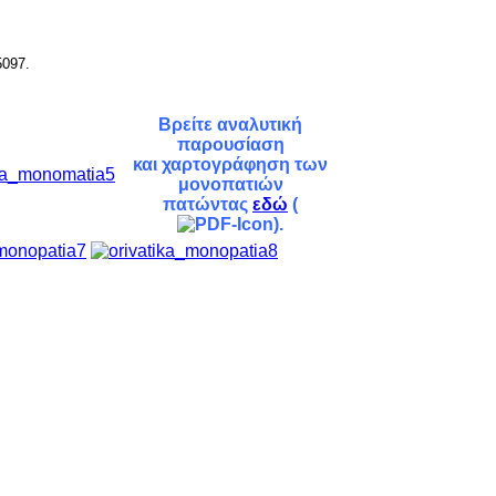
5097.
Βρείτε αναλυτική
παρουσίαση
και χαρτογράφηση των
μονοπατιών
πατώντας
εδώ
(
).