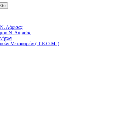
 Ν. Λάρισας
μού Ν. Λάρισας
ινήτων
δικών Μεταφορών ( Τ.Ε.Ο.Μ. )