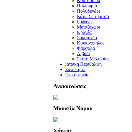
Κουτσουπιά
Παλιουριά
Πολυδένδρι
Κάτω Σωτηρίτσα
Ραψάνη
Μεταξοχώρι
Κρανέα
Συκαμινέα
Κοκκινόπηλος
Φάρσαλα
Λιβάδι
Σκήτη Μελιβοίας
Ιατρική Περίθαλψη
Σύνδεσμοι
Επικοινωνία
Ανακοινώσεις
Μουσεία Νομού
Χάρτης