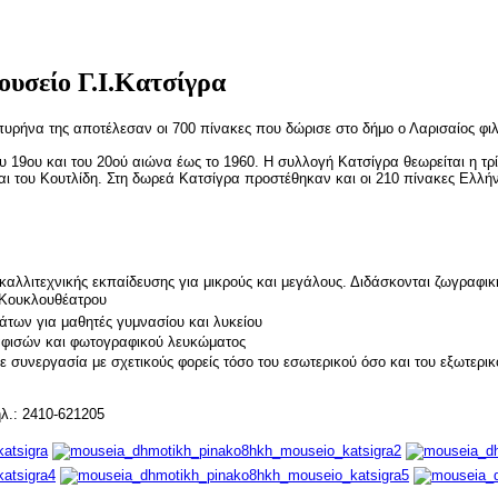
υσείο Γ.Ι.Κατσίγρα
υρήνα της αποτέλεσαν οι 700 πίνακες που δώρισε στο δήμο ο Λαρισαίος φιλ
 19ου και του 20ού αιώνα έως το 1960. Η συλλογή Κατσίγρα θεωρείται η τρ
και του Κουτλίδη. Στη δωρεά Κατσίγρα προστέθηκαν και οι 210 πίνακες Ε
αλλιτεχνικής εκπαίδευσης για μικρούς και μεγάλους. Διδάσκονται ζωγραφική
 Κουκλουθέατρου
των για μαθητές γυμνασίου και λυκείου
αφισών και φωτογραφικού λευκώματος
συνεργασία με σχετικούς φορείς τόσο του εσωτερικού όσο και του εξωτερικ
ηλ.: 2410-621205