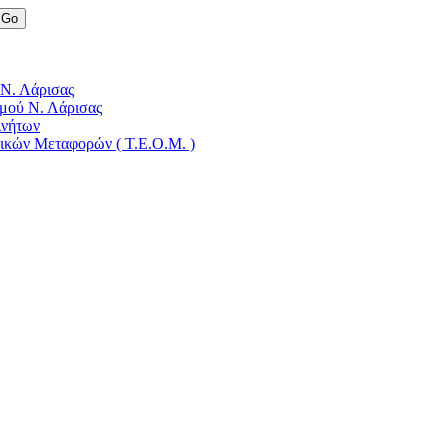
 Ν. Λάρισας
μού Ν. Λάρισας
ινήτων
δικών Μεταφορών ( Τ.Ε.Ο.Μ. )