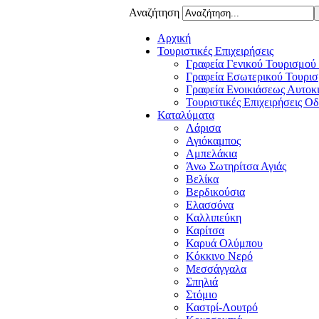
Αναζήτηση
Αρχική
Τουριστικές Επιχειρήσεις
Γραφεία Γενικού Τουρισμού
Γραφεία Εσωτερικού Τουρισ
Γραφεία Ενοικιάσεως Αυτοκ
Τουριστικές Επιχειρήσεις Ο
Καταλύματα
Λάρισα
Αγιόκαμπος
Αμπελάκια
Άνω Σωτηρίτσα Αγιάς
Βελίκα
Βερδικούσια
Ελασσόνα
Καλλιπεύκη
Καρίτσα
Καρυά Ολύμπου
Κόκκινο Νερό
Μεσσάγγαλα
Σπηλιά
Στόμιο
Καστρί-Λουτρό