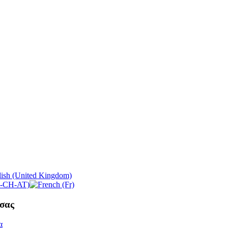
σας
α