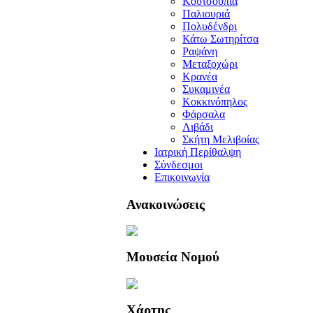
Κουτσουπιά
Παλιουριά
Πολυδένδρι
Κάτω Σωτηρίτσα
Ραψάνη
Μεταξοχώρι
Κρανέα
Συκαμινέα
Κοκκινόπηλος
Φάρσαλα
Λιβάδι
Σκήτη Μελιβοίας
Ιατρική Περίθαλψη
Σύνδεσμοι
Επικοινωνία
Ανακοινώσεις
Μουσεία Νομού
Χάρτης