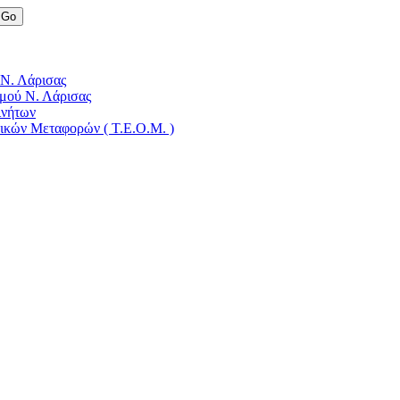
 Ν. Λάρισας
μού Ν. Λάρισας
ινήτων
δικών Μεταφορών ( Τ.Ε.Ο.Μ. )