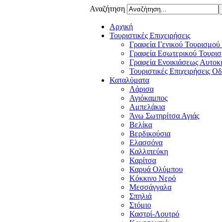
Αναζήτηση
Αρχική
Τουριστικές Επιχειρήσεις
Γραφεία Γενικού Τουρισμού
Γραφεία Εσωτερικού Τουρισ
Γραφεία Ενοικιάσεως Αυτοκ
Τουριστικές Επιχειρήσεις Ο
Καταλύματα
Λάρισα
Αγιόκαμπος
Αμπελάκια
Άνω Σωτηρίτσα Αγιάς
Βελίκα
Βερδικούσια
Ελασσόνα
Καλλιπεύκη
Καρίτσα
Καρυά Ολύμπου
Κόκκινο Νερό
Μεσσάγγαλα
Σπηλιά
Στόμιο
Καστρί-Λουτρό