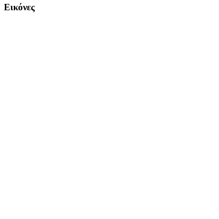
Εικόνες
Copyright Περιφέρεια Θεσσαλί
Cre