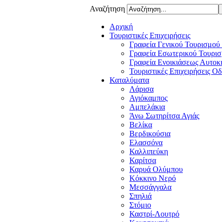
Αναζήτηση
Αρχική
Τουριστικές Επιχειρήσεις
Γραφεία Γενικού Τουρισμού
Γραφεία Εσωτερικού Τουρισ
Γραφεία Ενοικιάσεως Αυτοκ
Τουριστικές Επιχειρήσεις Ο
Καταλύματα
Λάρισα
Αγιόκαμπος
Αμπελάκια
Άνω Σωτηρίτσα Αγιάς
Βελίκα
Βερδικούσια
Ελασσόνα
Καλλιπεύκη
Καρίτσα
Καρυά Ολύμπου
Κόκκινο Νερό
Μεσσάγγαλα
Σπηλιά
Στόμιο
Καστρί-Λουτρό