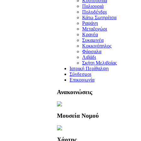
Κουτσουπιά
Παλιουριά
Πολυδένδρι
Κάτω Σωτηρίτσα
Ραψάνη
Μεταξοχώρι
Κρανέα
Συκαμινέα
Κοκκινόπηλος
Φάρσαλα
Λιβάδι
Σκήτη Μελιβοίας
Ιατρική Περίθαλψη
Σύνδεσμοι
Επικοινωνία
Ανακοινώσεις
Μουσεία Νομού
Χάρτης