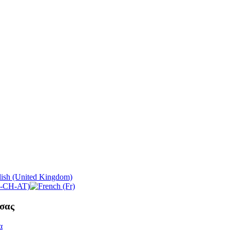
σας
α