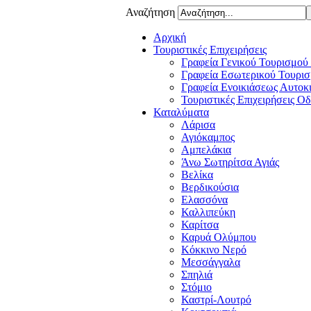
Αναζήτηση
Αρχική
Τουριστικές Επιχειρήσεις
Γραφεία Γενικού Τουρισμού
Γραφεία Εσωτερικού Τουρισ
Γραφεία Ενοικιάσεως Αυτοκ
Τουριστικές Επιχειρήσεις Ο
Καταλύματα
Λάρισα
Αγιόκαμπος
Αμπελάκια
Άνω Σωτηρίτσα Αγιάς
Βελίκα
Βερδικούσια
Ελασσόνα
Καλλιπεύκη
Καρίτσα
Καρυά Ολύμπου
Κόκκινο Νερό
Μεσσάγγαλα
Σπηλιά
Στόμιο
Καστρί-Λουτρό