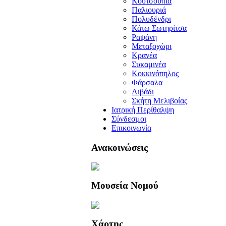
Κουτσουπιά
Παλιουριά
Πολυδένδρι
Κάτω Σωτηρίτσα
Ραψάνη
Μεταξοχώρι
Κρανέα
Συκαμινέα
Κοκκινόπηλος
Φάρσαλα
Λιβάδι
Σκήτη Μελιβοίας
Ιατρική Περίθαλψη
Σύνδεσμοι
Επικοινωνία
Ανακοινώσεις
Μουσεία Νομού
Χάρτης