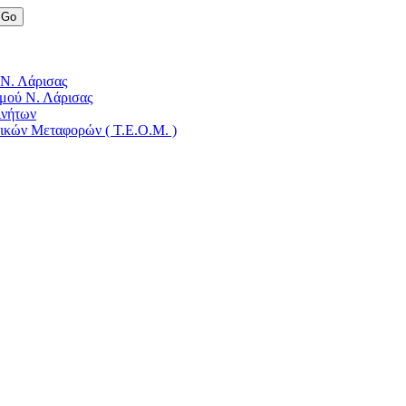
 Ν. Λάρισας
μού Ν. Λάρισας
ινήτων
δικών Μεταφορών ( Τ.Ε.Ο.Μ. )