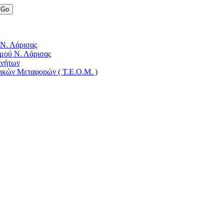
 Ν. Λάρισας
μού Ν. Λάρισας
ινήτων
δικών Μεταφορών ( Τ.Ε.Ο.Μ. )