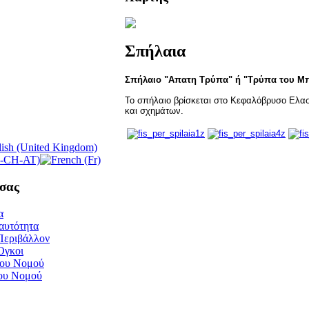
Σπήλαια
Σπήλαιο "Απατη Τρύπα" ή "Τρύπα του Μ
Το σπήλαιο βρίσκεται στο Κεφαλόβρυσο Ελασσ
και σχημάτων.
σας
α
αυτότητα
Περιβάλλον
Όγκοι
του Νομού
του Νομού