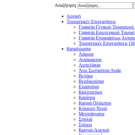
Αναζήτηση
Αρχική
Τουριστικές Επιχειρήσεις
Γραφεία Γενικού Τουρισμού
Γραφεία Εσωτερικού Τουρισ
Γραφεία Ενοικιάσεως Αυτοκ
Τουριστικές Επιχειρήσεις Ο
Καταλύματα
Λάρισα
Αγιόκαμπος
Αμπελάκια
Άνω Σωτηρίτσα Αγιάς
Βελίκα
Βερδικούσια
Ελασσόνα
Καλλιπεύκη
Καρίτσα
Καρυά Ολύμπου
Κόκκινο Νερό
Μεσσάγγαλα
Σπηλιά
Στόμιο
Καστρί-Λουτρό