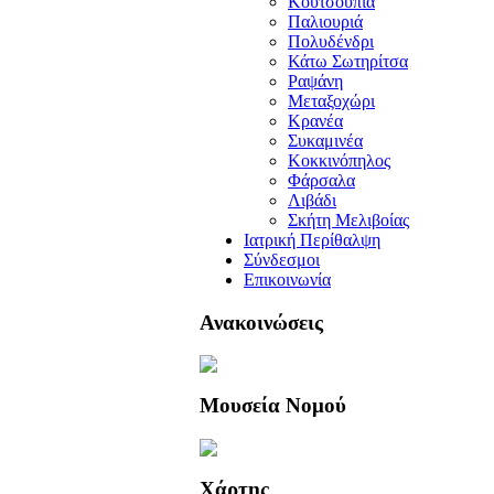
Κουτσουπιά
Παλιουριά
Πολυδένδρι
Κάτω Σωτηρίτσα
Ραψάνη
Μεταξοχώρι
Κρανέα
Συκαμινέα
Κοκκινόπηλος
Φάρσαλα
Λιβάδι
Σκήτη Μελιβοίας
Ιατρική Περίθαλψη
Σύνδεσμοι
Επικοινωνία
Ανακοινώσεις
Μουσεία Νομού
Χάρτης