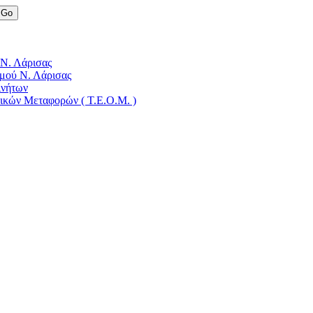
 Ν. Λάρισας
μού Ν. Λάρισας
ινήτων
δικών Μεταφορών ( Τ.Ε.Ο.Μ. )