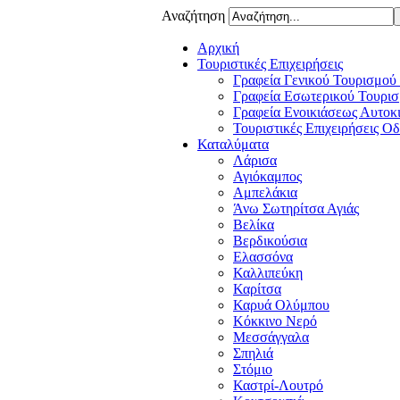
Αναζήτηση
Αρχική
Τουριστικές Επιχειρήσεις
Γραφεία Γενικού Τουρισμού
Γραφεία Εσωτερικού Τουρισ
Γραφεία Ενοικιάσεως Αυτοκ
Τουριστικές Επιχειρήσεις Ο
Καταλύματα
Λάρισα
Αγιόκαμπος
Αμπελάκια
Άνω Σωτηρίτσα Αγιάς
Βελίκα
Βερδικούσια
Ελασσόνα
Καλλιπεύκη
Καρίτσα
Καρυά Ολύμπου
Κόκκινο Νερό
Μεσσάγγαλα
Σπηλιά
Στόμιο
Καστρί-Λουτρό