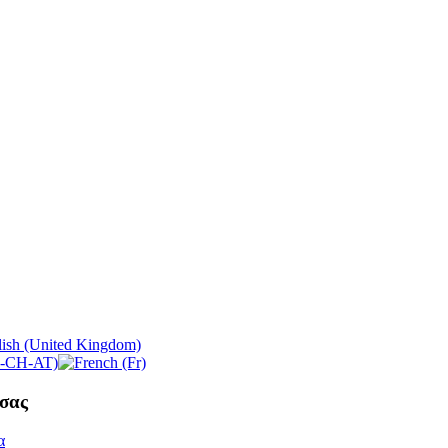
σας
α