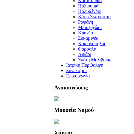
Κουτσουπιά
Παλιουριά
Πολυδένδρι
Κάτω Σωτηρίτσα
Ραψάνη
Μεταξοχώρι
Κρανέα
Συκαμινέα
Κοκκινόπηλος
Φάρσαλα
Λιβάδι
Σκήτη Μελιβοίας
Ιατρική Περίθαλψη
Σύνδεσμοι
Επικοινωνία
Ανακοινώσεις
Μουσεία Νομού
Χάρτης