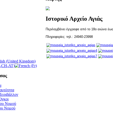
Ιστορικό Αρχείο Αγιάς
Περιλαμβάνει έγγραφα από το 18ο αιώνα έως 
Πληροφορίες: τηλ.: 24940-23998
σας
α
αυτότητα
Περιβάλλον
Όγκοι
του Νομού
του Νομού