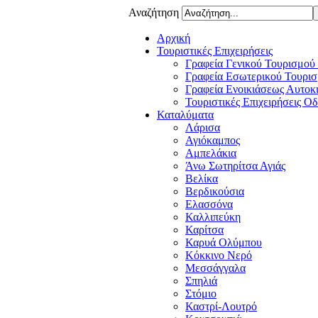
Αναζήτηση
Αρχική
Τουριστικές Επιχειρήσεις
Γραφεία Γενικού Τουρισμού
Γραφεία Εσωτερικού Τουρισ
Γραφεία Ενοικιάσεως Αυτοκ
Τουριστικές Επιχειρήσεις Ο
Καταλύματα
Λάρισα
Αγιόκαμπος
Αμπελάκια
Άνω Σωτηρίτσα Αγιάς
Βελίκα
Βερδικούσια
Ελασσόνα
Καλλιπεύκη
Καρίτσα
Καρυά Ολύμπου
Κόκκινο Νερό
Μεσσάγγαλα
Σπηλιά
Στόμιο
Καστρί-Λουτρό