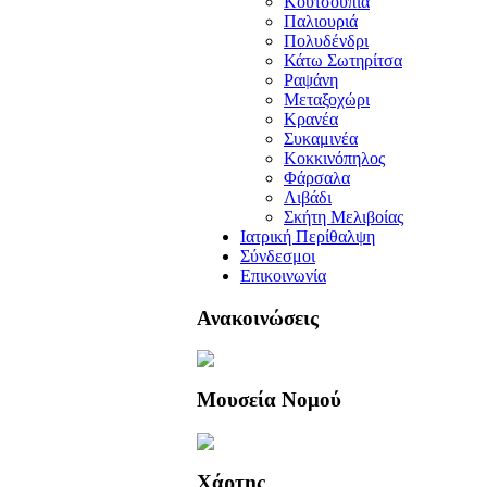
Κουτσουπιά
Παλιουριά
Πολυδένδρι
Κάτω Σωτηρίτσα
Ραψάνη
Μεταξοχώρι
Κρανέα
Συκαμινέα
Κοκκινόπηλος
Φάρσαλα
Λιβάδι
Σκήτη Μελιβοίας
Ιατρική Περίθαλψη
Σύνδεσμοι
Επικοινωνία
Ανακοινώσεις
Μουσεία Νομού
Χάρτης