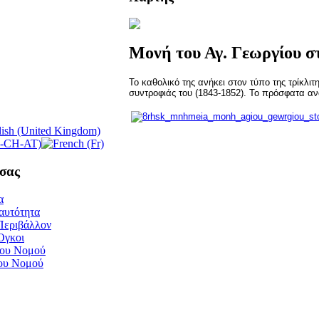
Μονή του Αγ. Γεωργίου σ
Το καθολικό της ανήκει στον τύπο της τρίκλιτ
συντροφιάς του (1843-1852). Το πρόσφατα αν
σας
α
αυτότητα
Περιβάλλον
Όγκοι
του Νομού
του Νομού