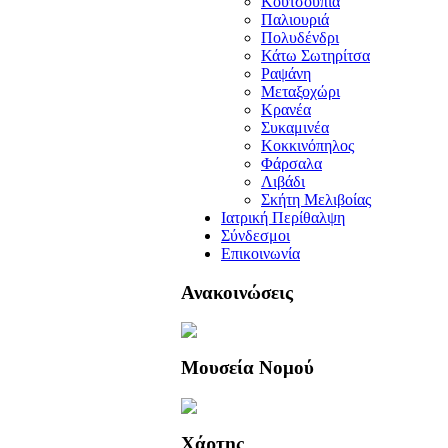
Κουτσουπιά
Παλιουριά
Πολυδένδρι
Κάτω Σωτηρίτσα
Ραψάνη
Μεταξοχώρι
Κρανέα
Συκαμινέα
Κοκκινόπηλος
Φάρσαλα
Λιβάδι
Σκήτη Μελιβοίας
Ιατρική Περίθαλψη
Σύνδεσμοι
Επικοινωνία
Ανακοινώσεις
Μουσεία Νομού
Χάρτης