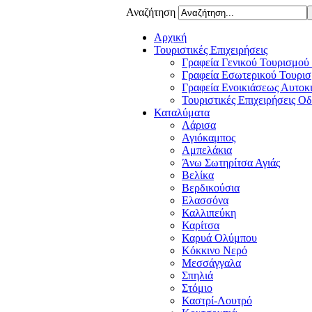
Αναζήτηση
Αρχική
Τουριστικές Επιχειρήσεις
Γραφεία Γενικού Τουρισμού
Γραφεία Εσωτερικού Τουρισ
Γραφεία Ενοικιάσεως Αυτοκ
Τουριστικές Επιχειρήσεις Ο
Καταλύματα
Λάρισα
Αγιόκαμπος
Αμπελάκια
Άνω Σωτηρίτσα Αγιάς
Βελίκα
Βερδικούσια
Ελασσόνα
Καλλιπεύκη
Καρίτσα
Καρυά Ολύμπου
Κόκκινο Νερό
Μεσσάγγαλα
Σπηλιά
Στόμιο
Καστρί-Λουτρό