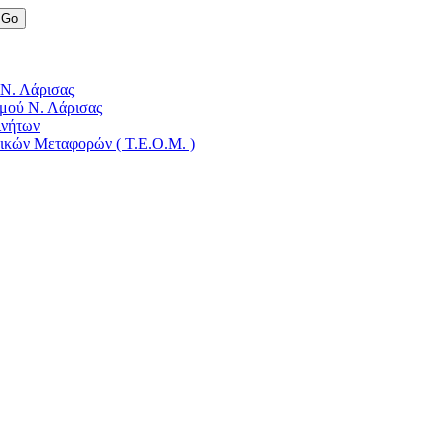
 Ν. Λάρισας
μού Ν. Λάρισας
ινήτων
δικών Μεταφορών ( Τ.Ε.Ο.Μ. )