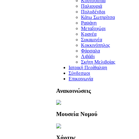
Κουτσουπιά
Παλιουριά
Πολυδένδρι
Κάτω Σωτηρίτσα
Ραψάνη
Μεταξοχώρι
Κρανέα
Συκαμινέα
Κοκκινόπηλος
Φάρσαλα
Λιβάδι
Σκήτη Μελιβοίας
Ιατρική Περίθαλψη
Σύνδεσμοι
Επικοινωνία
Ανακοινώσεις
Μουσεία Νομού
Χάρτης