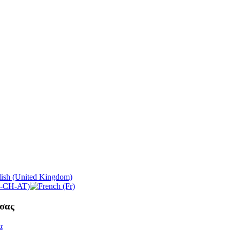
σας
α