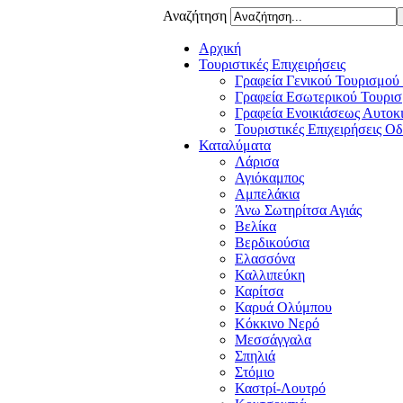
Αναζήτηση
Αρχική
Τουριστικές Επιχειρήσεις
Γραφεία Γενικού Τουρισμού
Γραφεία Εσωτερικού Τουρισ
Γραφεία Ενοικιάσεως Αυτοκ
Τουριστικές Επιχειρήσεις Ο
Καταλύματα
Λάρισα
Αγιόκαμπος
Αμπελάκια
Άνω Σωτηρίτσα Αγιάς
Βελίκα
Βερδικούσια
Ελασσόνα
Καλλιπεύκη
Καρίτσα
Καρυά Ολύμπου
Κόκκινο Νερό
Μεσσάγγαλα
Σπηλιά
Στόμιο
Καστρί-Λουτρό