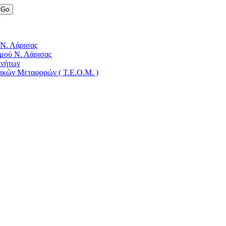
 Ν. Λάρισας
μού Ν. Λάρισας
ινήτων
δικών Μεταφορών ( Τ.Ε.Ο.Μ. )