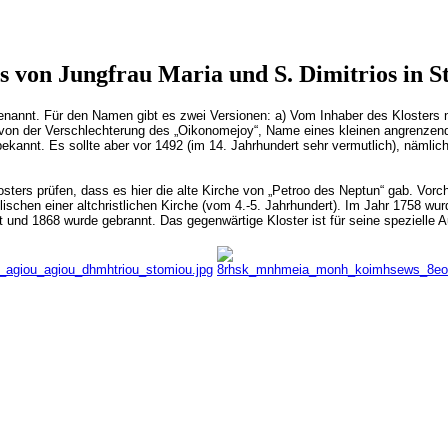
s von Jungfrau Maria und S. Dimitrios in S
enannt. Für den Namen gibt es zwei Versionen: a) Vom Inhaber des Klosters 
) von der Verschlechterung des „Oikonomejoy“, Name eines kleinen angrenzen
 bekannt. Es sollte aber vor 1492 (im 14. Jahrhundert sehr vermutlich), näml
osters prüfen, dass es hier die alte Kirche von „Petroo des Neptun“ gab. Vorc
hen einer altchristlichen Kirche (vom 4.-5. Jahrhundert). Im Jahr 1758 wurd
t und 1868 wurde gebrannt. Das gegenwärtige Kloster ist für seine spezielle