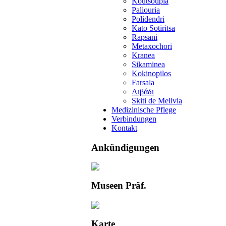
Koutsoupia
Paliouria
Polidendri
Kato Sotiritsa
Rapsani
Metaxochori
Kranea
Sikaminea
Kokinopilos
Farsala
Λιβάδι
Skiti de Melivia
Medizinische Pflege
Verbindungen
Kontakt
Ankündigungen
Museen Präf.
Karte