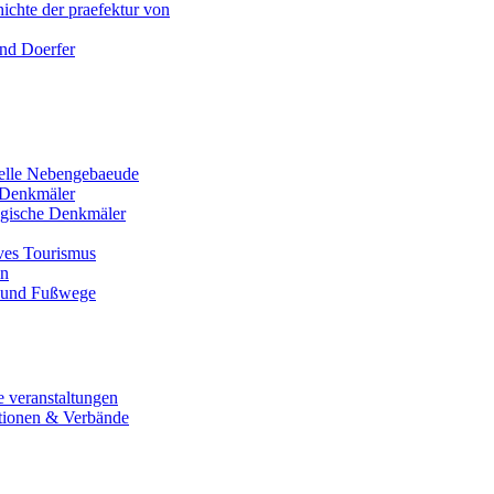
ichte der praefektur von
und Doerfer
nelle Nebengebaeude
Denkmäler
gische Denkmäler
ives Tourismus
en
 und Fußwege
e veranstaltungen
tionen & Verbände