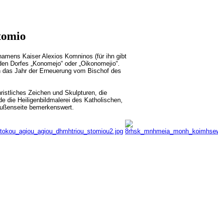
tomio
namens Kaiser Alexios Komninos (für ihn gibt
den Dorfes „Konomejo“ oder „Oikonomejio“.
ich das Jahr der Erneuerung vom Bischof des
hristliches Zeichen und Skulpturen, die
e die Heiligenbildmalerei des Katholischen,
 Außenseite bemerkenswert.