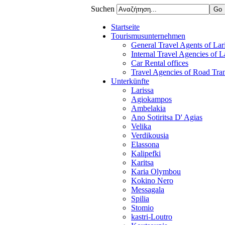
Suchen
Startseite
Tourismusunternehmen
General Travel Agents of Lari
Internal Travel Agencies of L
Car Rental offices
Travel Agencies of Road Tra
Unterkünfte
Larissa
Agiokampos
Ambelakia
Ano Sotiritsa D' Agias
Velika
Verdikousia
Elassona
Kalipefki
Karitsa
Karia Olymbou
Kokino Nero
Messagala
Spilia
Stomio
kastri-Loutro